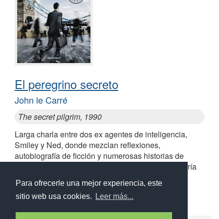
El peregrino secreto
John le Carré
The secret pilgrim, 1990
Larga charla entre dos ex agentes de inteligencia,
Smiley y Ned, donde mezclan reflexiones,
autobiografía de ficción y numerosas historias de
espionaje ambientadas en el tiempo de la guerra fría
Similares a El peregrino secreto
Para ofrecerle una mejor experiencia, este
sitio web usa cookies.
Leer más...