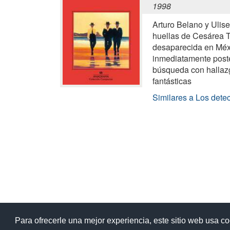
1998
Arturo Belano y Ulis
huellas de Cesárea Ti
desaparecida en Méx
inmediatamente poste
búsqueda con hallaz
fantásticas
Similares a Los detec
Ay
Para ofrecerle una mejor experiencia, este sitio web usa c