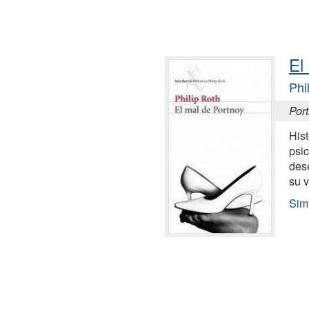
El
Phi
Port
Hist
psic
des
su 
Simi