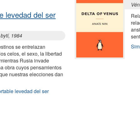
Vén
e levedad del ser
Rela
rela
ansi
bytí, 1984
sent
Sim
stinos se entrelazan
s celos, el sexo, la libertad
o mientras Rusia invade
na obra cuyos pensamientos
 que nuestras elecciones dan
rtable levedad del ser