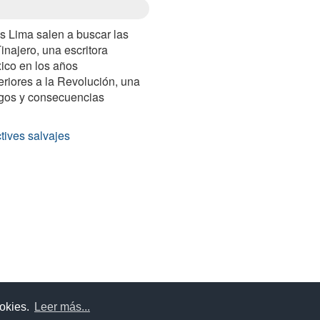
es Lima salen a buscar las
najero, una escritora
ico en los años
riores a la Revolución, una
gos y consecuencias
tives salvajes
uda
Aviso legal
Política de cookies
Política de privac
ookies.
Leer más...