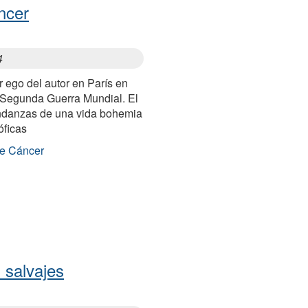
ncer
4
r ego del autor en París en
a Segunda Guerra Mundial. El
 andanzas de una vida bohemia
óficas
de Cáncer
 salvajes