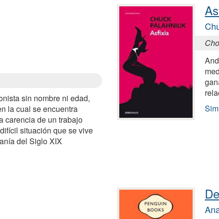
As
Chu
Cho
And
med
gana
rel
onista sin nombre ni edad,
Simi
en la cual se encuentra
a carencia de un trabajo
ifícil situación que se vive
ianía del Siglo XIX
De
Ana