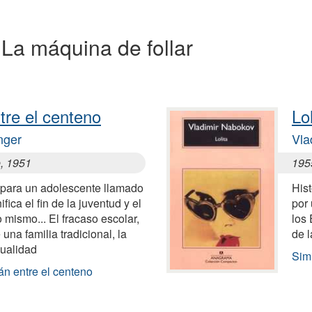
a La máquina de follar
tre el centeno
Lol
nger
Vla
e, 1951
195
e para un adolescente llamado
Hist
fica el fin de la juventud y el
por 
mismo... El fracaso escolar,
los
una familia tradicional, la
de l
xualidad
Simi
án entre el centeno