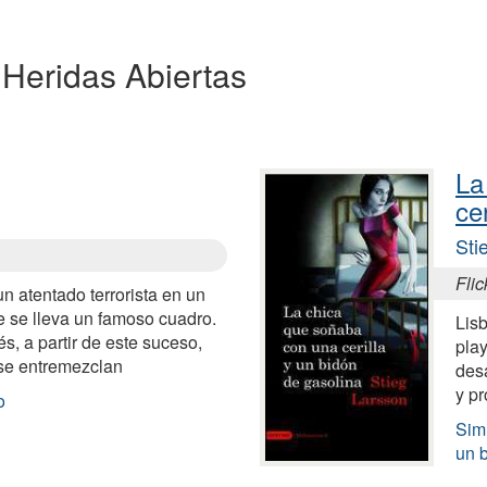
a Heridas Abiertas
La
ce
Sti
Fli
n atentado terrorista en un
 se lleva un famoso cuadro.
Lis
, a partir de este suceso,
play
se entremezclan
desa
y pr
o
Simi
un 