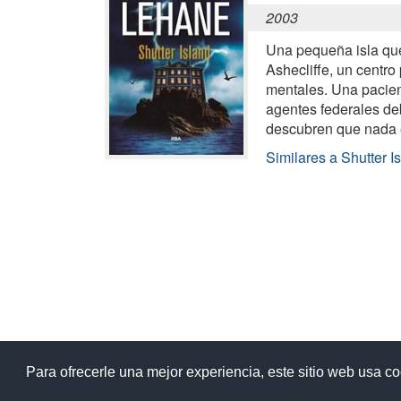
2003
Una pequeña isla que
Ashecliffe, un centro
mentales. Una pacien
agentes federales de
descubren que nada 
Similares a Shutter I
Ay
Para ofrecerle una mejor experiencia, este sitio web usa c