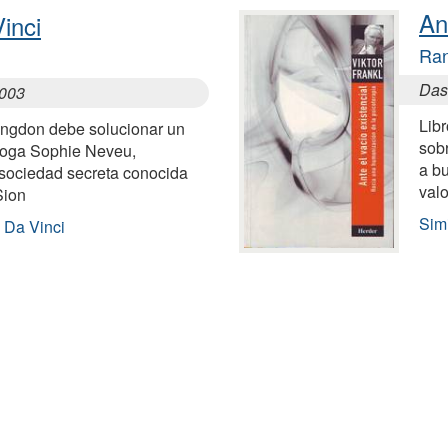
An
inci
Ra
Das
2003
Lib
angdon debe solucionar un
sob
óloga Sophie Neveu,
a bu
sociedad secreta conocida
valo
Sion
Simi
o Da Vinci