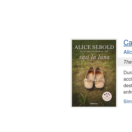
Ca
Ali
The
Dura
acci
desf
enfr
Simi