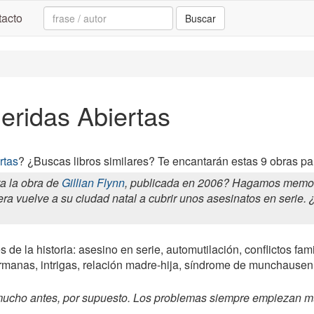
Search:
acto
Buscar
Heridas Abiertas
rtas
? ¿Buscas libros similares? Te encantarán estas 9 obras par
a la obra de
Gillian Flynn
, publicada en 2006? Hagamos memoria
tera vuelve a su ciudad natal a cubrir unos asesinatos en serie.
 de la historia: asesino en serie, automutilación, conflictos fami
manas, intrigas, relación madre-hija, síndrome de munchausen,
cho antes, por supuesto. Los problemas siempre empiezan muc