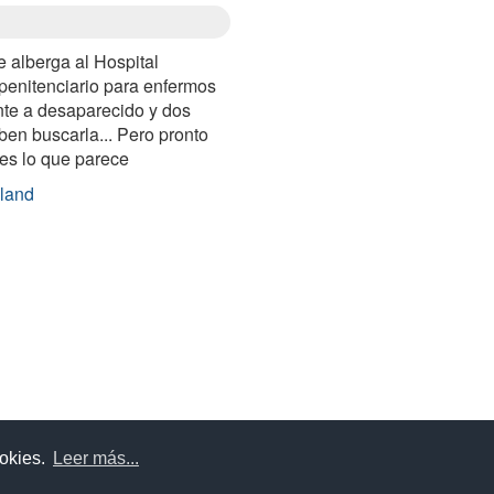
 alberga al Hospital
 penitenciario para enfermos
te a desaparecido y dos
ben buscarla... Pero pronto
es lo que parece
sland
uda
Aviso legal
Política de cookies
Política de privac
ookies.
Leer más...