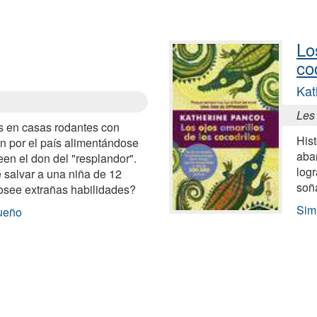
Lo
co
Kat
Les
s en casas rodantes con
His
n por el país alimentándose
aba
en el don del "resplandor".
logr
salvar a una niña de 12
soñ
osee extrañas habilidades?
Simi
Sueño