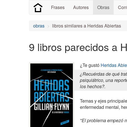
Frases
Autores
Obras
Cont
obras
libros similares a Heridas Abiertas
9 libros parecidos a 
¿Te gustó
Heridas Abie
¿Recuérdas de qué trat
psiquiátrico, una repor
los hechos?.
Temas y ejes principales
enfermedad mental, her
"El problema empezó mu