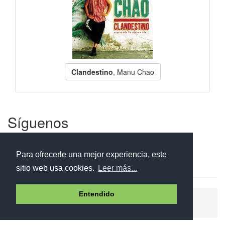
Clandestino
, Manu Chao
Síguenos
Facebook
Twitter
Instagram
Para ofrecerle una mejor experiencia, este
sitio web usa cookies.
Leer más...
Entendido
Ayuda
Aviso legal
Política de cookies
Política de privacidad