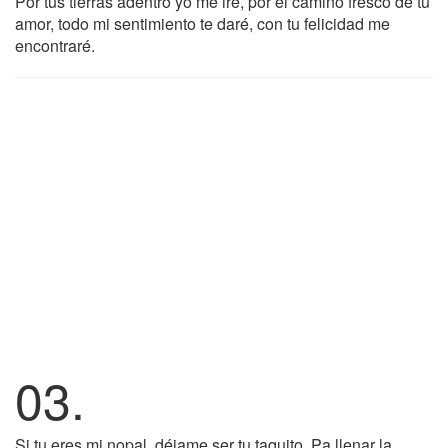
Por tus tierras adentro yo me iré, por el camino fresco de tu
amor, todo mi sentimiento te daré, con tu felicidad me
encontraré.
03.
Si tu eres mi nopal, déjame ser tu taquito. Pa llenar la