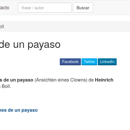
Search:
acto
Buscar
ll
 de un payaso
Facebook
Twitter
LinkedIn
es de un payaso
(Ansichten eines Clowns) de
Heinrich
 Boll.
nes de un payaso