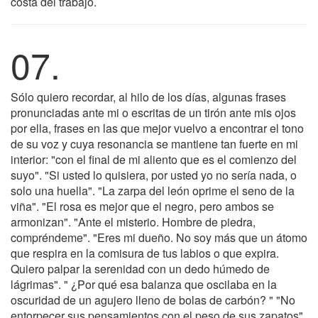
costa del trabajo.
07.
Sólo quiero recordar, al hilo de los días, algunas frases
pronunciadas ante mi o escritas de un tirón ante mis ojos
por ella, frases en las que mejor vuelvo a encontrar el tono
de su voz y cuya resonancia se mantiene tan fuerte en mi
interior: "con el final de mi aliento que es el comienzo del
suyo". "Si usted lo quisiera, por usted yo no sería nada, o
solo una huella". "La zarpa del león oprime el seno de la
viña". "El rosa es mejor que el negro, pero ambos se
armonizan". "Ante el misterio. Hombre de piedra,
compréndeme". "Eres mi dueño. No soy más que un átomo
que respira en la comisura de tus labios o que expira.
Quiero palpar la serenidad con un dedo húmedo de
lágrimas". " ¿Por qué esa balanza que oscilaba en la
oscuridad de un agujero lleno de bolas de carbón? " "No
entorpecer sus pensamientos con el peso de sus zapatos".