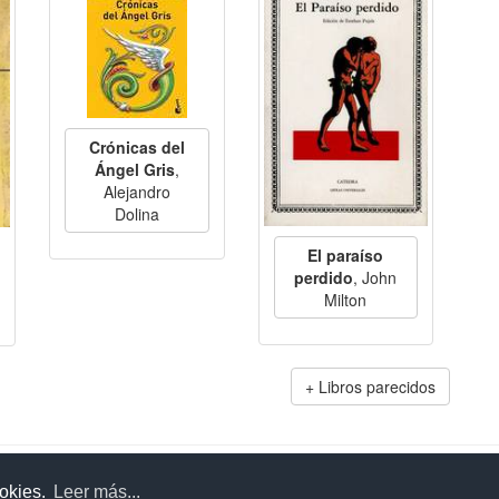
Crónicas del
Ángel Gris
,
Alejandro
Dolina
El paraíso
perdido
, John
Milton
Libros parecidos
uda
Aviso legal
Política de cookies
Política de privac
ookies.
Leer más...