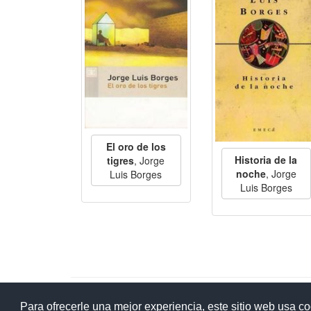
El oro de los
Historia de la
tigres
, Jorge
noche
, Jorge
Luis Borges
Luis Borges
Ay
Para ofrecerle una mejor experiencia, este sitio web usa c