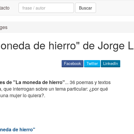
Search:
acto
Buscar
rges
moneda de hierro" de Jorge 
Facebook
Twitter
LinkedIn
ses de "La moneda de hierro"
... 36 poemas y textos
, que interrogan sobre un tema particular: ¿por qué
una mujer lo quiera?.
neda de hierro"