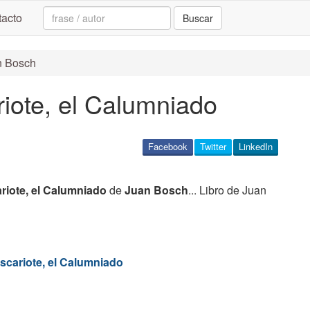
Search:
acto
Buscar
an Bosch
riote, el Calumniado
Facebook
Twitter
LinkedIn
ariote, el Calumniado
de
Juan Bosch
... Libro de Juan
scariote, el Calumniado