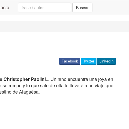
Search:
acto
Buscar
Facebook
Twitter
LinkedIn
e
Christopher Paolini
... Un niño encuentra una joya en
 se rompe y lo que sale de ella lo llevará a un viaje que
destino de Alagaësa.
n