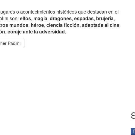
lugares o acontecimientos históricos que destacan en el
olini son:
elfos
,
magia
,
dragones
,
espadas
,
brujería
,
tros mundos
,
héroe
,
ciencia ficción
,
adaptada al cine
,
ión
,
coraje ante la adversidad
.
her Paolini