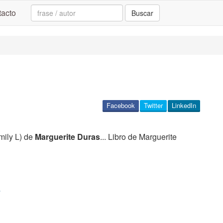
Search:
acto
Buscar
Facebook
Twitter
LinkedIn
mily L) de
Marguerite Duras
... Libro de Marguerite
L