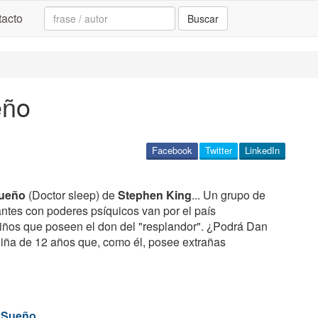
Search:
acto
Buscar
eño
Facebook
Twitter
LinkedIn
Sueño
(Doctor sleep) de
Stephen King
... Un grupo de
ntes con poderes psíquicos van por el país
iños que poseen el don del "resplandor". ¿Podrá Dan
niña de 12 años que, como él, posee extrañas
r Sueño