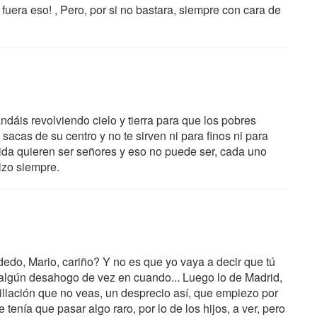
fuera eso! , Pero, por si no bastara, siempre con cara de
dáis revolviendo cielo y tierra para que los pobres
sacas de su centro y no te sirven ni para finos ni para
uida quieren ser señores y eso no puede ser, cada uno
izo siempre.
edo, Mario, cariño? Y no es que yo vaya a decir que tú
 algún desahogo de vez en cuando... Luego lo de Madrid,
illación que no veas, un desprecio así, que empiezo por
enía que pasar algo raro, por lo de los hijos, a ver, pero