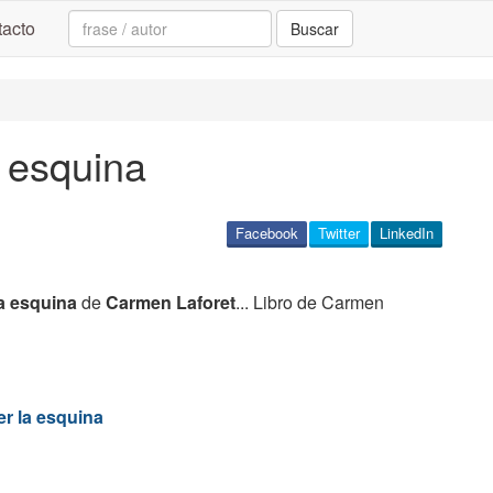
Search:
acto
Buscar
a esquina
Facebook
Twitter
LinkedIn
la esquina
de
Carmen Laforet
... Libro de Carmen
er la esquina