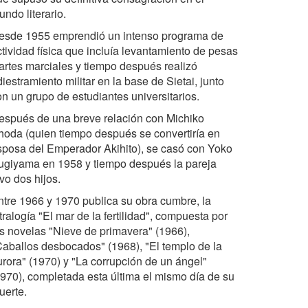
ndo literario.
esde 1955 emprendió un intenso programa de
ctividad física que incluía levantamiento de pesas
 artes marciales y tiempo después realizó
iestramiento militar en la base de Sietai, junto
on un grupo de estudiantes universitarios.
espués de una breve relación con Michiko
hoda (quien tiempo después se convertiría en
sposa del Emperador Akihito), se casó con Yoko
ugiyama en 1958 y tiempo después la pareja
vo dos hijos.
ntre 1966 y 1970 publica su obra cumbre, la
tralogía "El mar de la fertilidad", compuesta por
as novelas "Nieve de primavera" (1966),
Caballos desbocados" (1968), "El templo de la
urora" (1970) y "La corrupción de un ángel"
1970), completada esta última el mismo día de su
uerte.