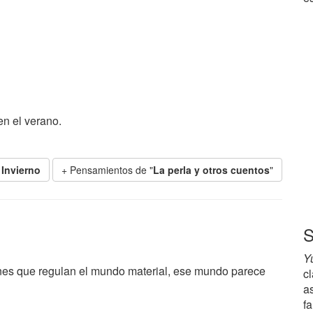
en el verano.
e
Invierno
+ Pensamientos de "
La perla y otros cuentos
"
S
Y
es que regulan el mundo material, ese mundo parece
cl
a
fa