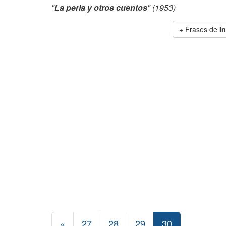
"
La perla y otros cuentos
" (1953)
+ Frases de
In
«
27
28
29
30