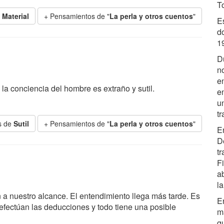
T
e
Material
+ Pensamientos de "
La perla y otros cuentos
"
E
d
19
D
no
e
 la conciencia del hombre es extraño y sutil.
e
u
t
s de
Sutil
+ Pensamientos de "
La perla y otros cuentos
"
E
D
tr
F
a
la
n a nuestro alcance. El entendimiento llega más tarde. Es
E
fectúan las deducciones y todo tiene una posible
m
q