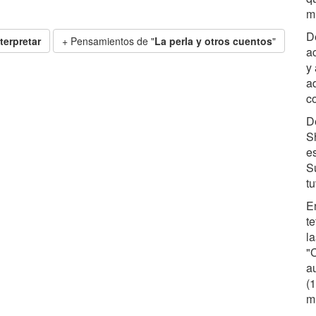
mu
D
terpretar
+ Pensamientos de "
La perla y otros cuentos
"
a
y
ad
c
D
S
e
S
tu
E
te
l
"
a
(
m