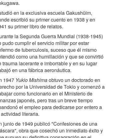
okugawa.
studió en la exclusiva escuela Gakushüim,
onde escribió su primer cuento en 1938 y en
41 su primer libro de relatos.
urante la Segunda Guerra Mundial (1938-1945)
 pudo cumplir el servicio militar por estar
nfermo de tuberculosis, suceso que él mismo
ntendió como una humillación y que se convirtió
n trauma lacerante e imborrable y en su lugar
rabajó en una fábrica aeronáutica.
n 1947
Yukio Mishima
obtuvo un doctorado en
erecho por la Universidad de Tokio y comenzó a
abajar como funcionario en el Ministerio de
inanzas japonés, pero tras un breve tiempo
bandonó el empleo para dedicarse por entero a
 actividad literaria.
n junio de 1949 publicó "Confesiones de una
áscara", obra que cosechó un inmediato éxito y
ue supuso su definitiva consagración en el