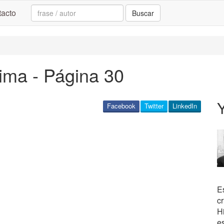
Search:
acto
Buscar
ima - Página 30
Facebook
Twitter
LinkedIn
Es
c
H
es