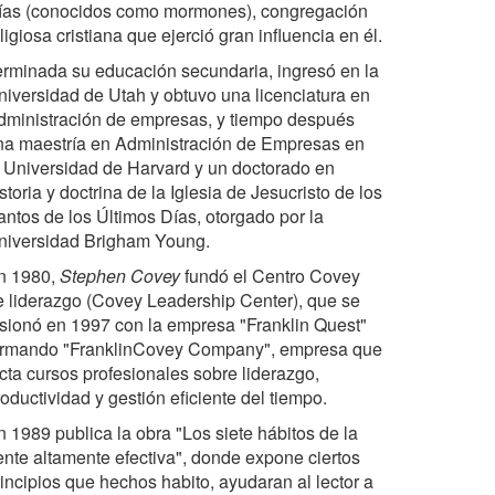
ías (conocidos como mormones), congregación
ligiosa cristiana que ejerció gran influencia en él.
erminada su educación secundaria, ingresó en la
niversidad de Utah y obtuvo una licenciatura en
dministración de empresas, y tiempo después
na maestría en Administración de Empresas en
a Universidad de Harvard y un doctorado en
storia y doctrina de la Iglesia de Jesucristo de los
antos de los Últimos Días, otorgado por la
niversidad Brigham Young.
n 1980,
Stephen Covey
fundó el Centro Covey
e liderazgo (Covey Leadership Center), que se
usionó en 1997 con la empresa "Franklin Quest"
ormando "FranklinCovey Company", empresa que
icta cursos profesionales sobre liderazgo,
oductividad y gestión eficiente del tiempo.
n 1989 publica la obra "Los siete hábitos de la
ente altamente efectiva", donde expone ciertos
rincipios que hechos habito, ayudaran al lector a