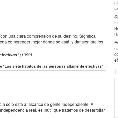
al
a
S
t
B
l
con una clara comprensión de su destino. Significa
eda comprender mejor dónde se está, y dar siempre los
E
n
co
efectivas
" (1989)
ef
e "
Los siete hábitos de las personas altamente efectivas
"
L
ia sólo está al alcance de gente independiente. A
dependencia real, es inútil que tratemos de desarrollar