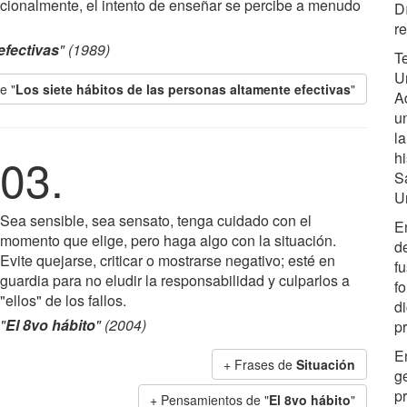
ocionalmente, el intento de enseñar se percibe a menudo
D
re
efectivas
" (1989)
T
U
e "
Los siete hábitos de las personas altamente efectivas
"
A
u
l
03.
hi
S
U
Sea sensible, sea sensato, tenga cuidado con el
E
momento que elige, pero haga algo con la situación.
d
Evite quejarse, criticar o mostrarse negativo; esté en
f
guardia para no eludir la responsabilidad y culparlos a
f
"ellos" de los fallos.
d
"
El 8vo hábito
" (2004)
pr
E
+ Frases de
Situación
g
p
+ Pensamientos de "
El 8vo hábito
"