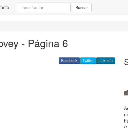
Search:
acto
Buscar
vey - Página 6
Facebook
Twitter
LinkedIn
A
m
h
(1