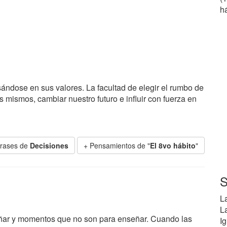
há
ndose en sus valores. La facultad de elegir el rumbo de
 mismos, cambiar nuestro futuro e influir con fuerza en
Frases de
Decisiones
+ Pensamientos de "
El 8vo hábito
"
S
L
L
ñar y momentos que no son para enseñar. Cuando las
I