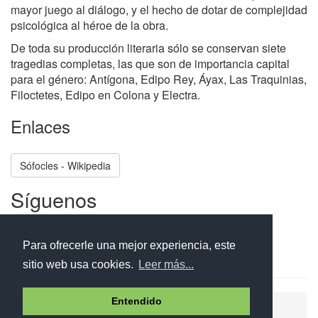
mayor juego al diálogo, y el hecho de dotar de complejidad
psicológica al héroe de la obra.
De toda su producción literaria sólo se conservan siete
tragedias completas, las que son de importancia capital
para el género: Antígona, Edipo Rey, Áyax, Las Traquinias,
Filoctetes, Edipo en Colona y Electra.
Enlaces
Sófocles - Wikipedia
Síguenos
Facebook
Twitter
Instagram
Para ofrecerle una mejor experiencia, este
sitio web usa cookies.
Leer más...
Entendido
Ayuda
Aviso legal
Política de cookies