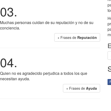
p
03.
t
H
Muchas personas cuidan de su reputación y no de su
p
conciencia.
p
m
+ Frases de
Reputación
E
04.
Quien no es agradecido perjudica a todos los que
necesitan ayuda.
+ Frases de
Ayuda