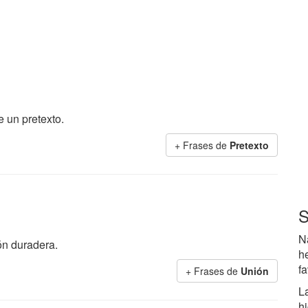
 un pretexto.
+ Frases de
Pretexto
S
N
ón duradera.
h
fa
+ Frases de
Unión
L
h