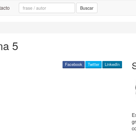
Search:
acto
Buscar
na 5
S
Facebook
Twitter
LinkedIn
E
gr
c