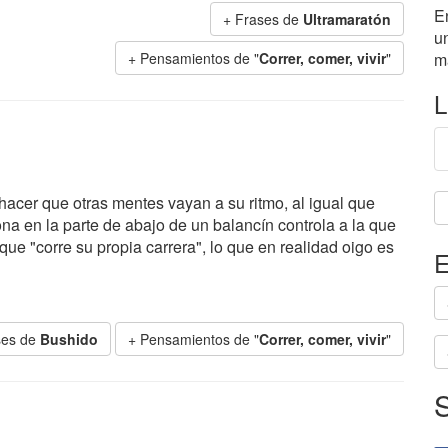
E
+ Frases de
Ultramaratón
un
+ Pensamientos de "
Correr, comer, vivir
"
m
L
cer que otras mentes vayan a su ritmo, al igual que
a en la parte de abajo de un balancín controla a la que
ue "corre su propia carrera", lo que en realidad oigo es
E
ses de
Bushido
+ Pensamientos de "
Correr, comer, vivir
"