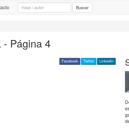
Search:
acto
Buscar
 - Página 4
S
Facebook
Twitter
LinkedIn
De
e
g
de