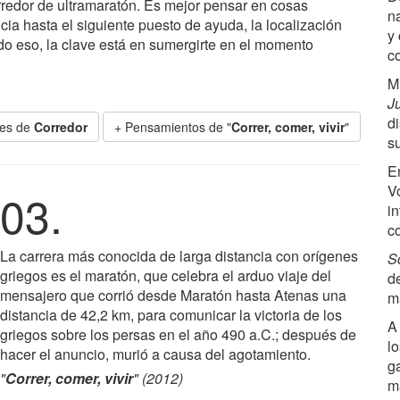
redor de ultramaratón. Es mejor pensar en cosas
n
cia hasta el siguiente puesto de ayuda, la localización
y
do eso, la clave está en sumergirte en el momento
c
M
J
d
ses de
Corredor
+ Pensamientos de "
Correr, comer, vivir
"
s
E
V
03.
i
c
La carrera más conocida de larga distancia con orígenes
S
griegos es el maratón, que celebra el arduo viaje del
d
mensajero que corrió desde Maratón hasta Atenas una
m
distancia de 42,2 km, para comunicar la victoria de los
A
griegos sobre los persas en el año 490 a.C.; después de
l
hacer el anuncio, murió a causa del agotamiento.
g
"
Correr, comer, vivir
" (2012)
m