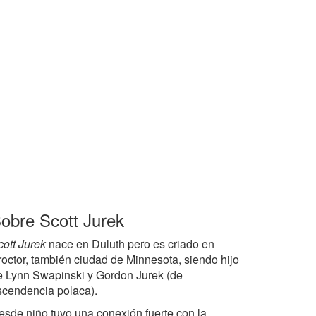
obre Scott Jurek
cott Jurek
nace en Duluth pero es criado en
roctor, también ciudad de Minnesota, siendo hijo
e Lynn Swapinski y Gordon Jurek (de
scendencia polaca).
esde niño tuvo una conexión fuerte con la