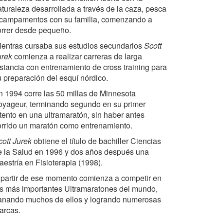
aturaleza desarrollada a través de la caza, pesca
 campamentos con su familia, comenzando a
orrer desde pequeño.
ientras cursaba sus estudios secundarios
Scott
urek
comienza a realizar carreras de larga
istancia con entrenamiento de cross training para
u preparación del esquí nórdico.
n 1994 corre las 50 millas de Minnesota
oyageur, terminando segundo en su primer
ntento en una ultramaratón, sin haber antes
orrido un maratón como entrenamiento.
cott Jurek
obtiene el título de bachiller Ciencias
e la Salud en 1996 y dos años después una
aestría en Fisioterapia (1998).
 partir de ese momento comienza a competir en
os más importantes Ultramaratones del mundo,
anando muchos de ellos y logrando numerosas
arcas.