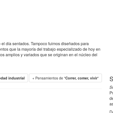
 el día sentados. Tampoco fuimos diseñados para
entos que la mayoría del trabajo especializado de hoy en
os amplios y variados que se originan en el núcleo del
S
dad industrial
+ Pensamientos de "
Correr, comer, vivir
"
S
P
d
a
D