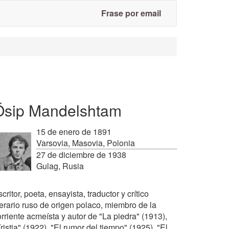
Frase por email
Ósip Mandelshtam
15 de enero de 1891
Varsovia, Masovia, Polonia
27 de diciembre de 1938
Gulag, Rusia
critor, poeta, ensayista, traductor y crítico
terario ruso de origen polaco, miembro de la
rriente acmeísta y autor de "La piedra" (1913),
ristia" (1922), "El rumor del tiempo" (1925), "El