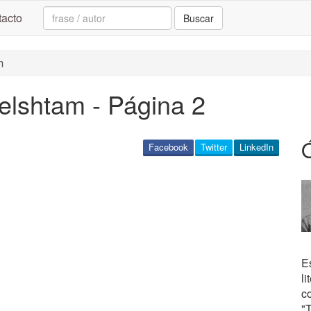
Search:
acto
Buscar
m
elshtam - Página 2
Facebook
Twitter
LinkedIn
Es
li
co
"T