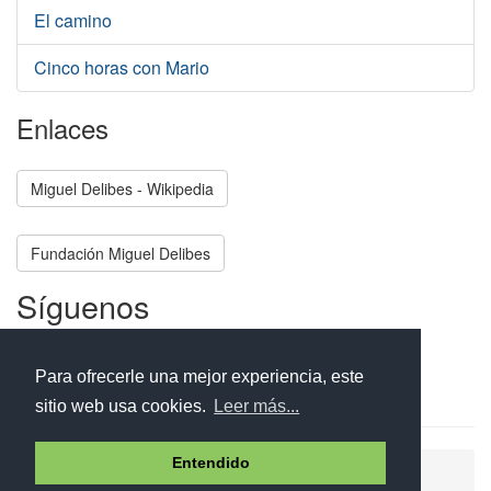
El camino
Cinco horas con Mario
Enlaces
Miguel Delibes - Wikipedia
Fundación Miguel Delibes
Síguenos
Facebook
Twitter
Instagram
Para ofrecerle una mejor experiencia, este
sitio web usa cookies.
Leer más...
Entendido
Ayuda
Aviso legal
Política de cookies