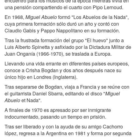
encuentro para los músicos de la época mientras vivía en
una pensión compartiendo el cuarto con Pipo Lernoud.
En 1968,
Miguel Abuelo
formó "Los Abuelos de la Nada",
cuya primera formación sólo duró un año y contó con
Claudio Gabis y Pappo Nappolitano en su formación.
Tras la frustrada formación del grupo "El huevo" junto a
Luis Alberto Spinetta y asfixiado por la Dictadura Militar de
Juan Onganía (1966-1970), se traslada a Europa.
Llevando una vida errante en diferentes países europeos,
conoce a Crisha Bogdan y dos años después nace su
único hijo en Londres (Inglaterra).
Tras separarse de Bogdan, viaja a Francia y se reúne con
el guitarrista Daniel Sbarra, editando el disco "
Miguel
Abuelo
et Nada".
A finales de 1970 es apresado por ser inmigrante
indocumentado, pasando un tiempo en prisión.
Tras ser liberado y con la ayuda de su amigo Cachorro
lópez, regresa a la Argentina en 1981 y forma por segunda