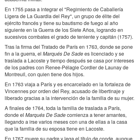
En 1755 pasa a integrar el "Regimiento de Caballería
Ligera de La Guardia del Rey", un grupo de élite del
ejército francés y tiene su bautismo de fuego al año
siguiente en la Guerra de los Siete Años, logrando en
sucesivos combates el grado de teniente y capitán (1757).
Tras la firma del Tratado de París en 1763, donde se pone
fin a la guerra, el
Marqués De Sade
es licenciado y se
traslada a Lacoste y tiempo después se casa por intereses
de los padres con Renee-Pélagie Cordier de Launay de
Montreuil, con quien tiene dos hijos.
En 1763 viaja a París y es encarcelado en la fortaleza de
Vincennes por orden del Rey, acusado de libertinaje y
liberado gracias a la intervención de la familia de su mujer.
A finales de 1764, toda la familia de traslada a París,
donde el
Marqués De Sade
comienza a tener amantes,
llegando a irse varios meses con una de ellas a la casa
que la familia de su esposa tiene en Lacoste.
En 1767 muere su padre y lega el título de conde, aunque