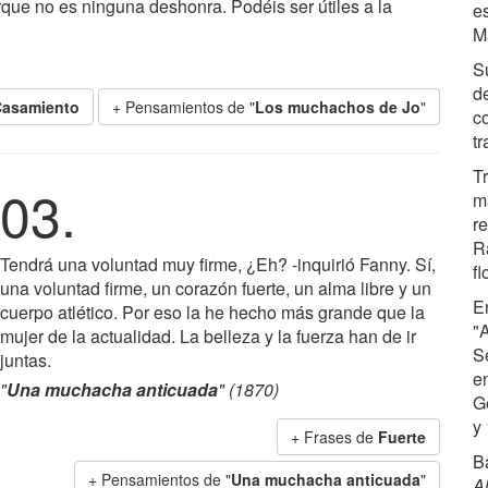
rque no es ninguna deshonra. Podéis ser útiles a la
e
M
S
d
Casamiento
+ Pensamientos de "
Los muchachos de Jo
"
c
tr
Tr
03.
ma
r
R
Tendrá una voluntad muy firme, ¿Eh? -inquirió Fanny. Sí,
fl
una voluntad firme, un corazón fuerte, un alma libre y un
E
cuerpo atlético. Por eso la he hecho más grande que la
"A
mujer de la actualidad. La belleza y la fuerza han de ir
S
juntas.
e
"
Una muchacha anticuada
" (1870)
G
y
+ Frases de
Fuerte
B
+ Pensamientos de "
Una muchacha anticuada
"
Al