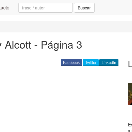
Search:
acto
Buscar
Alcott - Página 3
L
Facebook
Twitter
LinkedIn
E
a