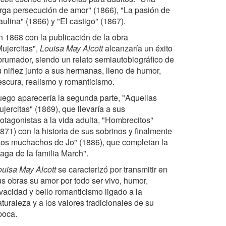
arga persecución de amor" (1866), "La pasión de
ulina" (1866) y "El castigo" (1867).
n 1868 con la publicación de la obra
Mujercitas",
Louisa May Alcott
alcanzaría un éxito
brumador, siendo un relato semiautobiográfico de
u niñez junto a sus hermanas, lleno de humor,
rescura, realismo y romanticismo.
uego aparecería la segunda parte, "Aquellas
jercitas" (1869), que llevaría a sus
rotagonistas a la vida adulta, "Hombrecitos"
871) con la historia de sus sobrinos y finalmente
Los muchachos de Jo" (1886), que completan la
aga de la familia March".
ouisa May Alcott
se caracterizó por transmitir en
us obras su amor por todo ser vivo, humor,
ivacidad y bello romanticismo ligado a la
turaleza y a los valores tradicionales de su
poca.