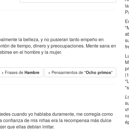
l
Pa
E
"
a
ealmente la belleza, y no pusieran tanto empeño en
s
ontón de tiempo, dinero y preocupaciones. Mente sana en
f
birse en el hombre y la mujer.
L
Mu
p
+ Frases de
Hambre
+ Pensamientos de "
Ocho primos
"
(1
"
"s
L
s
v
stedes cuando yo hablaba duramente, me corregía como
na
y la confianza de mis niñas era la recompensa más dulce
é
jer que ellas debían imitar.