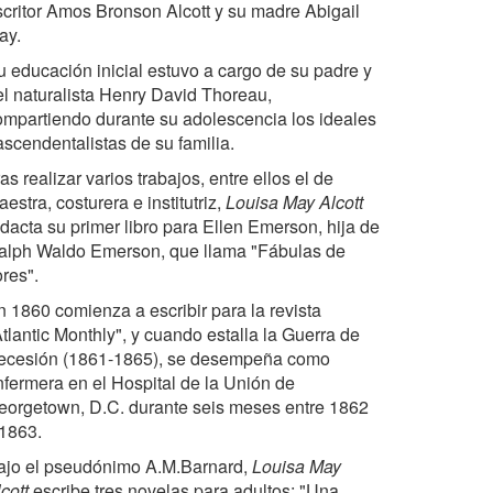
scritor Amos Bronson Alcott y su madre Abigail
ay.
u educación inicial estuvo a cargo de su padre y
el naturalista Henry David Thoreau,
ompartiendo durante su adolescencia los ideales
ascendentalistas de su familia.
as realizar varios trabajos, entre ellos el de
estra, costurera e institutriz,
Louisa May Alcott
edacta su primer libro para Ellen Emerson, hija de
alph Waldo Emerson, que llama "Fábulas de
ores".
n 1860 comienza a escribir para la revista
tlantic Monthly", y cuando estalla la Guerra de
ecesión (1861-1865), se desempeña como
nfermera en el Hospital de la Unión de
eorgetown, D.C. durante seis meses entre 1862
 1863.
ajo el pseudónimo A.M.Barnard,
Louisa May
cott
escribe tres novelas para adultos: "Una