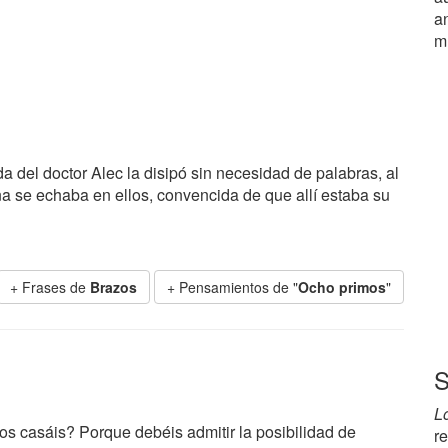
a
m
da del doctor Alec la disipó sin necesidad de palabras, al
ña se echaba en ellos, convencida de que allí estaba su
+ Frases de
Brazos
+ Pensamientos de "
Ocho primos
"
S
L
 os casáis? Porque debéis admitir la posibilidad de
r