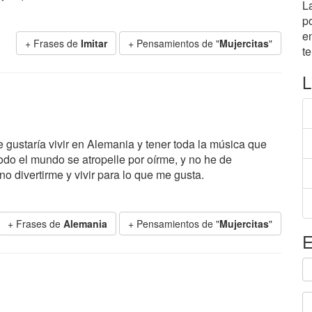
L
p
e
+ Frases de
Imitar
+ Pensamientos de "
Mujercitas
"
t
L
gustaría vivir en Alemania y tener toda la música que
odo el mundo se atropelle por oírme, y no he de
no divertirme y vivir para lo que me gusta.
+ Frases de
Alemania
+ Pensamientos de "
Mujercitas
"
E