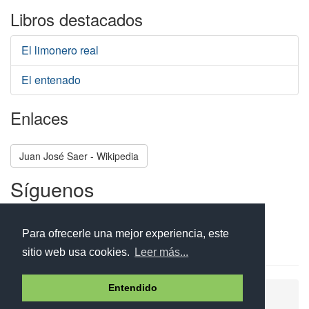
Libros destacados
El limonero real
El entenado
Enlaces
Juan José Saer - Wikipedia
Síguenos
Facebook
Twitter
Instagram
Para ofrecerle una mejor experiencia, este
sitio web usa cookies.
Leer más...
Entendido
Ayuda
Aviso legal
Política de cookies
Política de privacidad