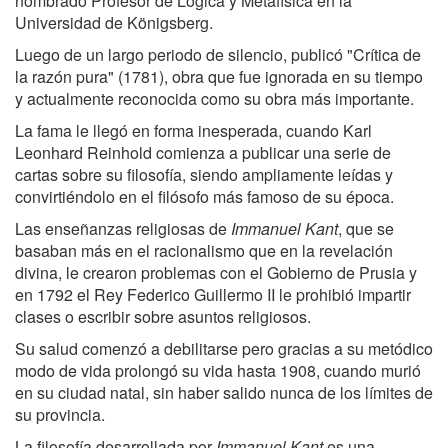
nombrado Profesor de Lógica y Metafísica en la
Universidad de Königsberg.
Luego de un largo periodo de silencio, publicó "Crítica de
la razón pura" (1781), obra que fue ignorada en su tiempo
y actualmente reconocida como su obra más importante.
La fama le llegó en forma inesperada, cuando Karl
Leonhard Reinhold comienza a publicar una serie de
cartas sobre su filosofía, siendo ampliamente leídas y
convirtiéndolo en el filósofo más famoso de su época.
Las enseñanzas religiosas de
Immanuel Kant
, que se
basaban más en el racionalismo que en la revelación
divina, le crearon problemas con el Gobierno de Prusia y
en 1792 el Rey Federico Guillermo II le prohibió impartir
clases o escribir sobre asuntos religiosos.
Su salud comenzó a debilitarse pero gracias a su metódico
modo de vida prolongó su vida hasta 1908, cuando murió
en su ciudad natal, sin haber salido nunca de los límites de
su provincia.
La filosofía desarrollada por
Immanuel Kant
es una