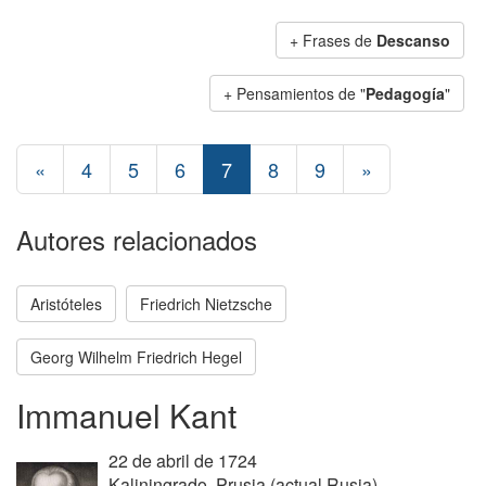
+ Frases de
Descanso
+ Pensamientos de "
Pedagogía
"
«
4
5
6
7
8
9
»
Autores relacionados
Aristóteles
Friedrich Nietzsche
Georg Wilhelm Friedrich Hegel
Immanuel Kant
22 de abril de 1724
Kaliningrado, Prusia (actual Rusia)