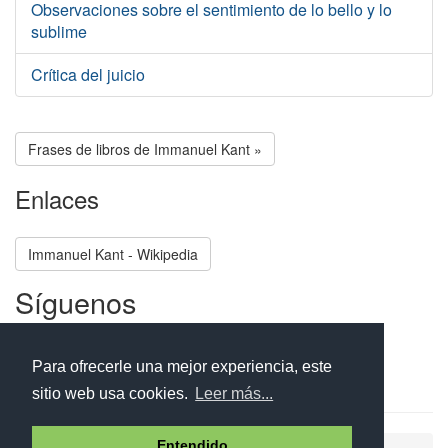
Observaciones sobre el sentimiento de lo bello y lo
sublime
Crítica del juicio
Frases de libros de Immanuel Kant »
Enlaces
Immanuel Kant - Wikipedia
Síguenos
Facebook
Twitter
Instagram
Para ofrecerle una mejor experiencia, este
sitio web usa cookies.
Leer más...
Entendido