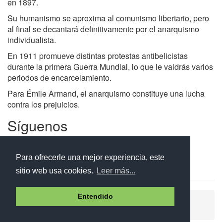
en 1897.
Su humanismo se aproxima al comunismo libertario, pero
al final se decantará definitivamente por el anarquismo
individualista.
En 1911 promueve distintas protestas antibelicistas
durante la primera Guerra Mundial, lo que le valdrás varios
periodos de encarcelamiento.
Para Émile Armand, el anarquismo constituye una lucha
contra los prejuicios.
Síguenos
Facebook
Twitter
Instagram
Para ofrecerle una mejor experiencia, este
sitio web usa cookies.
Leer más...
Entendido
Ayuda
Aviso legal
Política de cookies
Política de privacidad