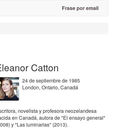
Frase por email
Eleanor Catton
24 de septiembre de 1985
London, Ontario, Canadá
scritora, novelista y profesora neozelandesa
acida en Canadá, autora de "El ensayo general"
2008) y "Las luminarias" (2013).