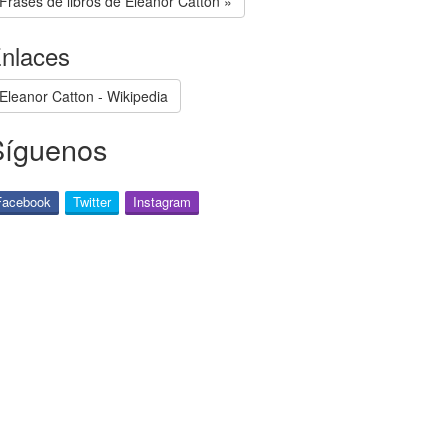
Frases de libros de Eleanor Catton »
nlaces
Eleanor Catton - Wikipedia
Síguenos
Facebook
Twitter
Instagram