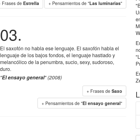
+ Frases de
Estrella
+ Pensamientos de "
Las luminarias
"
"
U
en
M
03.
W
E
El saxofón no habla ese lenguaje. El saxofón habla el
n
lenguaje de los bajos fondos, el lenguaje hastiado y
"L
melancólico de la penumbra, sucio, sexy, sudoroso,
P
duro.
E
"
El ensayo general
" (2008)
Ze
+ Frases de
Saxo
L
+ Pensamientos de "
El ensayo general
"