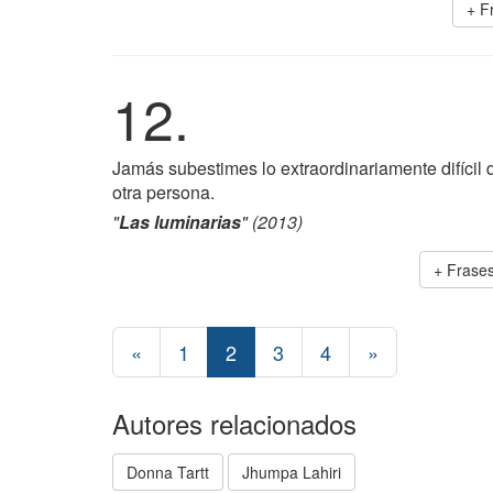
+ F
12.
Jamás subestimes lo extraordinariamente difícil 
otra persona.
"
Las luminarias
" (2013)
+ Frase
«
1
2
3
4
»
Autores relacionados
Donna Tartt
Jhumpa Lahiri