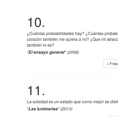
10.
¿Cuántas probabilidades hay? ¿Cuántas probabil
corazón también me quiera a mí? ¿Que mi atracci
también lo es?
"
El ensayo general
" (2008)
+ Fra
11.
La soledad es un estado que como mejor se disf
"
Las luminarias
" (2013)