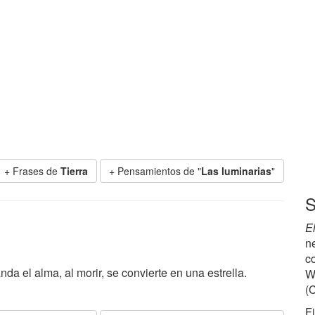
+ Frases de
Tierra
+ Pensamientos de "
Las luminarias
"
S
E
n
c
da el alma, al morir, se convierte en una estrella.
W
(
F