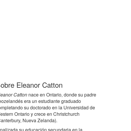
obre Eleanor Catton
leanor Catton
nace en Ontario, donde su padre
eozelandés era un estudiante graduado
ompletando su doctorado en la Universidad de
estern Ontario y crece en Christchurch
Canterbury, Nueva Zelanda).
inalizada su educación secundaria en la