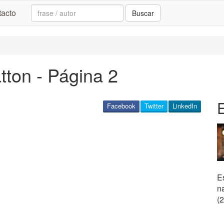
Search:
acto
Buscar
tton - Página 2
Facebook
Twitter
LinkedIn
E
n
(