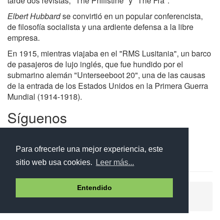
tarde dos revistas, "The Philistine" y "The Fra".
Elbert Hubbard
se convirtió en un popular conferencista,
de filosofía socialista y una ardiente defensa a la libre
empresa.
En 1915, mientras viajaba en el "RMS Lusitania", un barco
de pasajeros de lujo inglés, que fue hundido por el
submarino alemán "Unterseeboot 20", una de las causas
de la entrada de los Estados Unidos en la Primera Guerra
Mundial (1914-1918).
Síguenos
Facebook
Twitter
Instagram
Para ofrecerle una mejor experiencia, este
sitio web usa cookies.
Leer más...
Entendido
Ayuda
Aviso legal
Política de cookies
Política de privacidad