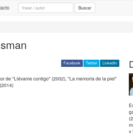
Search:
acto
Buscar
ssman
Facebook
Twitter
LinkedIn
tor de "Llévame contigo" (2002), "La memoria de la piel"
 (2014)
Es
g
(
m
y