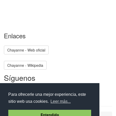
Enlaces
Chayanne - Web oficial
Chayanne - Wikipedia
Síguenos
Facebook
Twitter
Instagram
Para ofrecerle una mejor experiencia, este
sitio web usa cookies.
Leer más...
Entendido