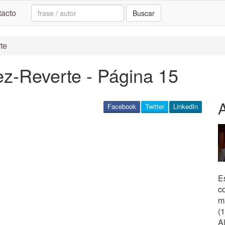
Search:
acto
Buscar
rte
ez-Reverte - Página 15
Facebook
Twitter
LinkedIn
Es
c
m
(
Al