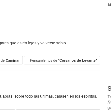
a
ares que estén lejos y volverse sabio.
s de
Caminar
+ Pensamientos de "
Corsarios de Levante
"
S
abras, sobre todo las últimas, calasen en los espíritus.
T
R
g