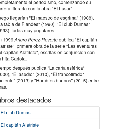
ompletamente el periodismo, comenzando su
rrera literaria con la obra "El húsar".
uego llegarían "El maestro de esgrima" (1988),
La tabla de Flandes" (1990), "El club Dumas"
1993), todas muy populares.
n 1996
Arturo Pérez-Reverte
publica "El capitán
atriste", primera obra de la serie "Las aventuras
l capitán Alatriste", escritas en conjunción con
 hija Carlota.
iempo después publica "La carta esférica"
000), "El asedio" (2010), "El francotirador
aciente" (2013) y "Hombres buenos" (2015) entre
ras.
ibros destacados
El club Dumas
El capitán Alatriste