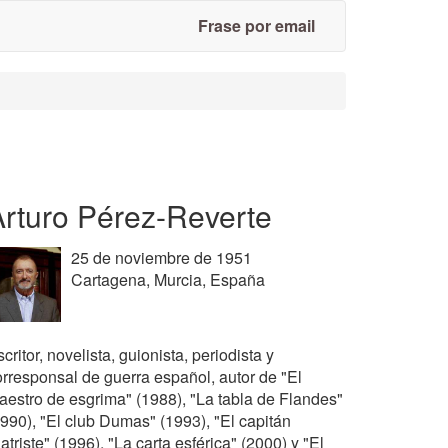
Frase por email
Arturo Pérez-Reverte
25 de noviembre de 1951
Cartagena, Murcia, España
critor, novelista, guionista, periodista y
orresponsal de guerra español, autor de "El
aestro de esgrima" (1988), "La tabla de Flandes"
1990), "El club Dumas" (1993), "El capitán
atriste" (1996), "La carta esférica" (2000) y "El