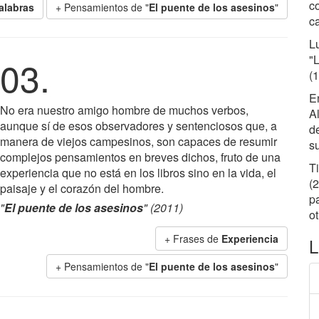
c
alabras
+ Pensamientos de "
El puente de los asesinos
"
ca
L
"
03.
(
E
No era nuestro amigo hombre de muchos verbos,
Al
aunque sí de esos observadores y sentenciosos que, a
de
manera de viejos campesinos, son capaces de resumir
su
complejos pensamientos en breves dichos, fruto de una
T
experiencia que no está en los libros sino en la vida, el
(2
paisaje y el corazón del hombre.
p
"
El puente de los asesinos
" (2011)
ot
+ Frases de
Experiencia
L
+ Pensamientos de "
El puente de los asesinos
"