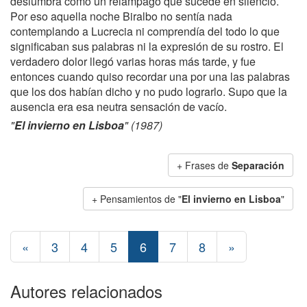
deslumbra como un relámpago que sucede en silencio.
Por eso aquella noche Biralbo no sentía nada
contemplando a Lucrecia ni comprendía del todo lo que
significaban sus palabras ni la expresión de su rostro. El
verdadero dolor llegó varias horas más tarde, y fue
entonces cuando quiso recordar una por una las palabras
que los dos habían dicho y no pudo lograrlo. Supo que la
ausencia era esa neutra sensación de vacío.
"
El invierno en Lisboa
" (1987)
+ Frases de
Separación
+ Pensamientos de "
El invierno en Lisboa
"
«
3
4
5
6
7
8
»
Autores relacionados