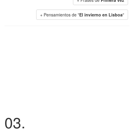
+ Frases de
Primera vez
+ Pensamientos de "
El invierno en Lisboa
"
03.