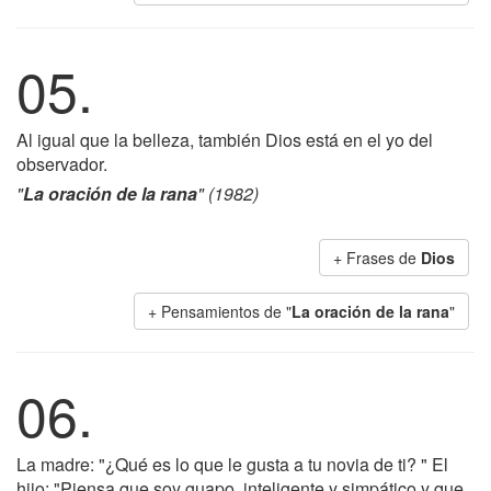
05.
Al igual que la belleza, también Dios está en el yo del
observador.
"
La oración de la rana
" (1982)
+ Frases de
Dios
+ Pensamientos de "
La oración de la rana
"
06.
La madre: "¿Qué es lo que le gusta a tu novia de ti? " El
hijo: "Piensa que soy guapo, inteligente y simpático y que