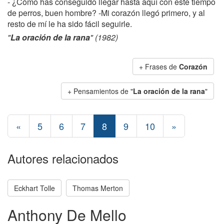
- ¿Cómo has conseguido llegar hasta aquí con este tiempo
de perros, buen hombre? -Mi corazón llegó primero, y al
resto de mí le ha sido fácil seguirle.
"
La oración de la rana
" (1982)
+ Frases de
Corazón
+ Pensamientos de "
La oración de la rana
"
«
5
6
7
8
9
10
»
Autores relacionados
Eckhart Tolle
Thomas Merton
Anthony De Mello