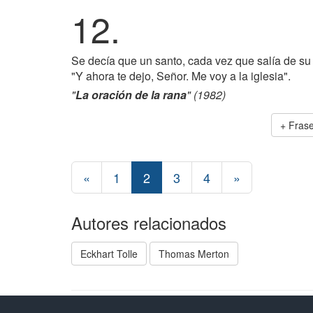
12.
Se decía que un santo, cada vez que salía de su c
"Y ahora te dejo, Señor. Me voy a la iglesia".
"
La oración de la rana
" (1982)
+ Fras
«
1
2
3
4
»
Autores relacionados
Eckhart Tolle
Thomas Merton