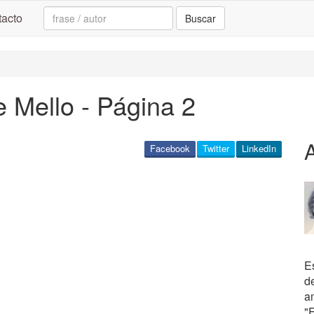
Search:
acto
Buscar
 Mello - Página 2
Facebook
Twitter
LinkedIn
Es
d
a
"