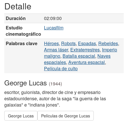
Detalle
Duración
02:09:00
Estudio
Lucasfilm
cinematográfico
Palabras clave
Héroes
,
Robots
,
Espadas
,
Rebeldes
,
Armas láser
,
Extraterrestres
,
Imperio
maligno
,
Batalla espacial
,
Naves
espaciales
,
Aventura espacial
,
Película de culto
George Lucas
(1944)
escritor, guionista, director de cine y empresario
estadounidense, autor de la saga "la guerra de las
galaxias" e "indiana jones".
George Lucas
Películas de George Lucas