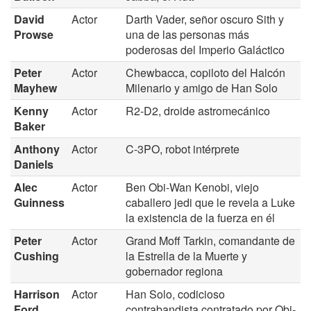
David
Actor
Darth Vader, señor oscuro Sith y
Prowse
una de las personas más
poderosas del Imperio Galáctico
Peter
Actor
Chewbacca, copiloto del Halcón
Mayhew
Milenario y amigo de Han Solo
Kenny
Actor
R2-D2, droide astromecánico
Baker
Anthony
Actor
C-3PO, robot intérprete
Daniels
Alec
Actor
Ben Obi-Wan Kenobi, viejo
Guinness
caballero jedi que le revela a Luke
la existencia de la fuerza en él
Peter
Actor
Grand Moff Tarkin, comandante de
Cushing
la Estrella de la Muerte y
gobernador regiona
Harrison
Actor
Han Solo, codicioso
Ford
contrabandista contratado por Obi-