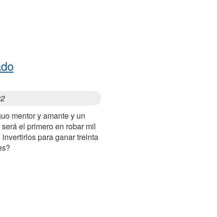
ado
92
iguo mentor y amante y un
 será el primero en robar mil
invertirlos para ganar treinta
es?