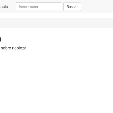
Search:
acto
Buscar
a
a sobre nobleza.