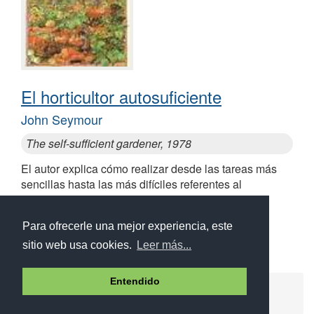
El horticultor autosuficiente
John Seymour
The self-sufficient gardener, 1978
El autor explica cómo realizar desde las tareas más
sencillas hasta las más difíciles referentes al
autoabastecimiento, sus objetivos y dificultades
Para ofrecerle una mejor experiencia, este
sitio web usa cookies.
Leer más...
Entendido
Ayuda
Aviso legal
Política de cookies
Política de privacidad