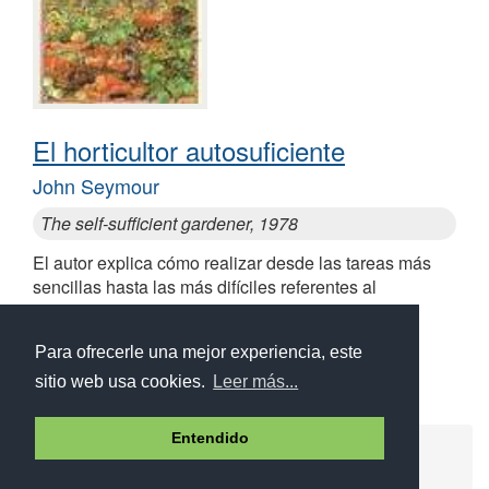
El horticultor autosuficiente
John Seymour
The self-sufficient gardener, 1978
El autor explica cómo realizar desde las tareas más
sencillas hasta las más difíciles referentes al
autoabastecimiento, sus objetivos y dificultades
Para ofrecerle una mejor experiencia, este
sitio web usa cookies.
Leer más...
Entendido
Ayuda
Aviso legal
Política de cookies
Política de privacidad