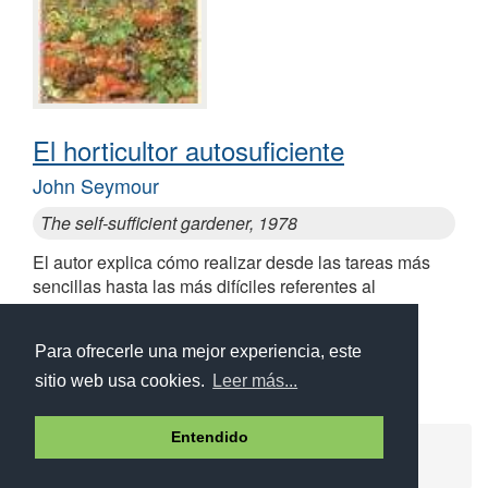
El horticultor autosuficiente
John Seymour
The self-sufficient gardener, 1978
El autor explica cómo realizar desde las tareas más
sencillas hasta las más difíciles referentes al
autoabastecimiento, sus objetivos y dificultades
Para ofrecerle una mejor experiencia, este
sitio web usa cookies.
Leer más...
Entendido
Ayuda
Aviso legal
Política de cookies
Política de privacidad