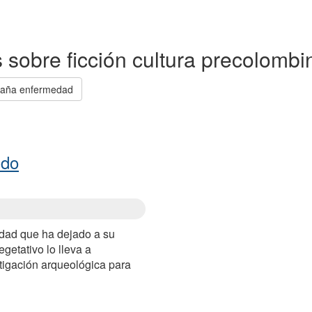
as sobre ficción cultura precolomb
raña enfermedad
ido
dad que ha dejado a su
getativo lo lleva a
igación arqueológica para