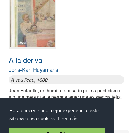
A la deriva
Joris-Karl Huysmans
A vau l'eau, 1882
Jean Folantin, un hombre acosado por su pesimismo,
sin una meta que le permita tener una existencia feliz,
harto de todo y de todos, angustiado, misántropo,
solitario, acomplejado
Para ofrecerle una mejor experiencia, este
sitio web usa cookies.
Leer más...