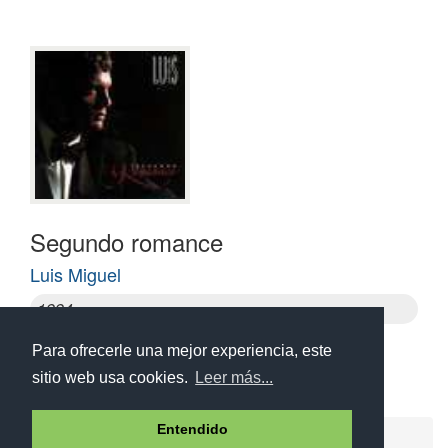
Segundo romance
Luis Miguel
1994
Para ofrecerle una mejor experiencia, este
sitio web usa cookies.
Leer más...
Entendido
Ayuda
Aviso legal
Política de cookies