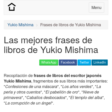
Menu
Yukio Mishima
Frases de libros de Yukio Mishima
Las mejores frases de
libros de Yukio Mishima
WhatsApp
Facebook
Twitter
LinkedIn
Recopilación de
frases de libros del escritor japonés
Yukio Mishima
, fragmentos de sus libros más importantes:
"
Confesiones de una máscara
", "
Los años verdes
", "
La
perla y otros cuentos
", "
El pabellón de oro
", "
Nieve de
primavera
", "
Caballos desbocados
", "
El templo del alba
",
"
La corrupción de un ángel
".