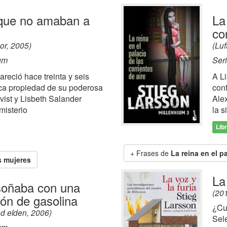
que no amaban a
La
co
or, 2005)
(Luf
um
Ser
reció hace treinta y seis
A L
ca propiedad de su poderosa
con
vist y Lisbeth Salander
Ale
misterio
la 
Lib
Frases de
La reina en el p
s mujeres
La
soñaba con una
(20
idón de gasolina
¿Cu
ed elden, 2006)
Sele