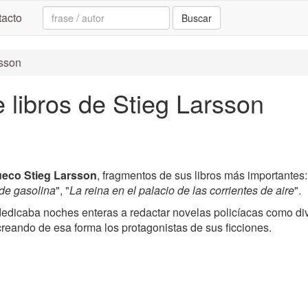
Search:
acto
Buscar
rsson
 libros de Stieg Larsson
sueco Stieg Larsson
, fragmentos de sus libros más importantes:
 de gasolina
", "
La reina en el palacio de las corrientes de aire
".
edicaba noches enteras a redactar novelas policíacas como di
creando de esa forma los protagonistas de sus ficciones.