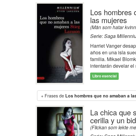
Los hombres 
las mujeres
(Män som hatar kvinn
Serie: Saga Millenni
Harriet Vanger desapa
años en una isla sue
familia. Mikael Blomk
intentarán develar el 
Libro esencial
Frases de
Los hombres que no amaban a la
La chica que 
cerilla y un b
(Flickan som lekte m