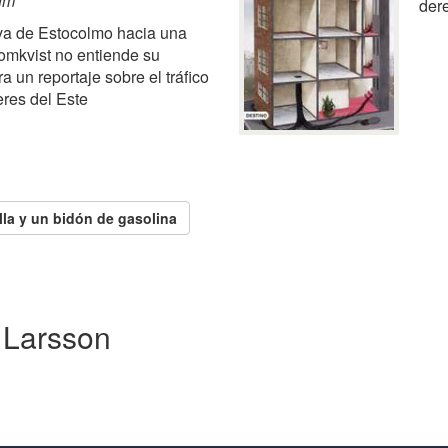
um
dere
va de Estocolmo hacia una
lomkvist no entiende su
a un reportaje sobre el tráfico
eres del Este
lla y un bidón de gasolina
g Larsson