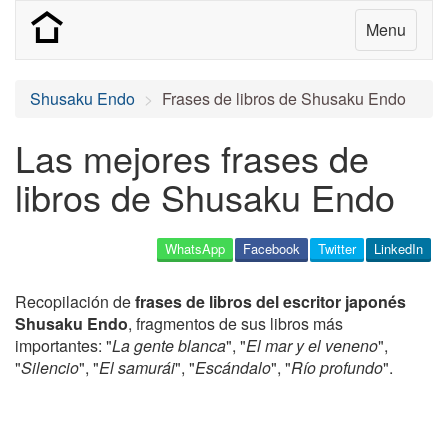
Menu
Shusaku Endo
Frases de libros de Shusaku Endo
Las mejores frases de
libros de Shusaku Endo
WhatsApp
Facebook
Twitter
LinkedIn
Recopilación de
frases de libros del escritor japonés
Shusaku Endo
, fragmentos de sus libros más
importantes: "
La gente blanca
", "
El mar y el veneno
",
"
Silencio
", "
El samurái
", "
Escándalo
", "
Río profundo
".