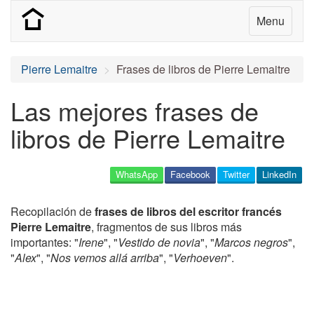
Menu
Pierre Lemaitre
Frases de libros de Pierre Lemaitre
Las mejores frases de
libros de Pierre Lemaitre
WhatsApp
Facebook
Twitter
LinkedIn
Recopilación de
frases de libros del escritor francés
Pierre Lemaitre
, fragmentos de sus libros más
importantes: "
Irene
", "
Vestido de novia
", "
Marcos negros
",
"
Alex
", "
Nos vemos allá arriba
", "
Verhoeven
".