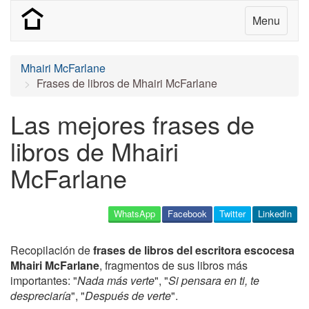
Menu
Mhairi McFarlane
Frases de libros de Mhairi McFarlane
Las mejores frases de
libros de Mhairi
McFarlane
WhatsApp
Facebook
Twitter
LinkedIn
Recopilación de
frases de libros del escritora escocesa
Mhairi McFarlane
, fragmentos de sus libros más
importantes: "
Nada más verte
", "
Si pensara en ti, te
despreciaría
", "
Después de verte
".