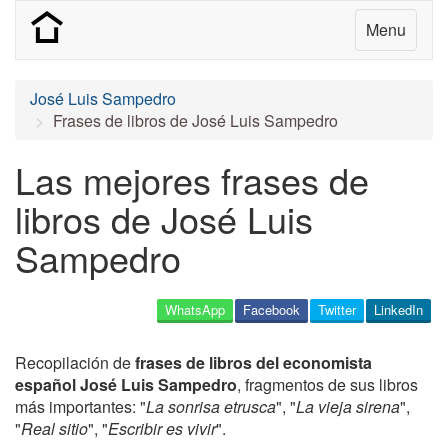
Menu
José Luis Sampedro
Frases de libros de José Luis Sampedro
Las mejores frases de
libros de José Luis
Sampedro
WhatsApp
Facebook
Twitter
LinkedIn
Recopilación de
frases de libros del economista
español José Luis Sampedro
, fragmentos de sus libros
más importantes: "
La sonrisa etrusca
", "
La vieja sirena
",
"
Real sitio
", "
Escribir es vivir
".