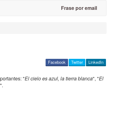
Frase por email
Facebook
Twitter
LinkedIn
portantes: "
El cielo es azul, la tierra blanca
", "
El
".